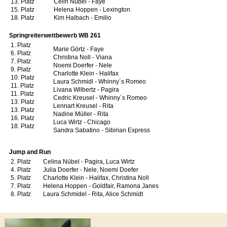
13. Platz
Celin Nübel - Faye
15. Platz
Helena Hoppen - Lexington
18. Platz
Kim Halbach - Emilio
Springreiterwettbewerb WB 261
1. Platz
Marie Görtz - Faye
6. Platz
Christina Noll - Viana
7. Platz
Noemi Doerfer - Nele
9. Platz
Charlotte Klein - Halifax
10. Platz
Laura Schmidl - Whinny´s Romeo
11. Platz
Livana Wilbertz - Pagira
11. Platz
Cedric Kreusel - Whinny´s Romeo
13. Platz
Lennart Kreusel - Rita
13. Platz
Nadine Müller - Rita
16. Platz
Luca Wirtz - Chicago
18. Platz
Sandra Sabatino - Sibirian Express
Jump and Run
2. Platz
Celina Nübel - Pagira, Luca Wirtz
4. Platz
Julia Doerfer - Nele, Noemi Doefer
5. Platz
Charlotte Klein - Halifax, Christina Noll
7. Platz
Helena Hoppen - Goldfair, Ramona Janes
8. Platz
Laura Schmidel - Rita, Alice Schmidt