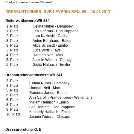
Erfolge in den schweren Klassen!
DRESSURTURNIER, RVB LEVERKUSEN, 09. - 10.03.2013
Reiterwettbewerb WB 234
1. Platz
Celina Nübel - Dempsey
1. Platz
Lea Honrath - Don Pappone
2. Platz
Lara Kazinski - Caliba
3. Platz
Anton Berghaus - Balou
3. Platz
Alice Schmidt - Emilio
3. Platz
Luca Wirtz - Faye
4. Platz
Hannah Nett - Max
5. Platz
Jasmin Widera - Chicago
5. Platz
Giulia Halbach - Emilio
Dressurreiterwettbewerb WB 241
2. Platz
Celina Nübel - Dempsey
3. Platz
Hannah Nett - Max
5. Platz
Ramona Janes - Balou
6. Platz
Ann Carolin Prangenberg - Wellentanz
6. Platz
Miriam Heinisch - Emilio
8. Platz
Lea Honrath - Don Pappone
8. Platz
Kimberly Halbach - Emilio
10. Platz
Jasmin Widera - Chicago
Dressurprüfung Kl. E