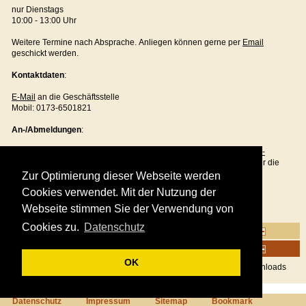
nur Dienstags
10:00 - 13:00 Uhr
Weitere Termine nach Absprache. Anliegen können gerne per
Email
geschickt werden.
Kontaktdaten
:
E-Mail
an die Geschäftsstelle
Mobil: 0173-6501821
An-/Abmeldungen
:
An- u. Abmeldungen von Reitstunden erfolgen bitte über das
Online-
Reitbuch
. Anmeldungen von Longen- u. Einzelstunden sind nur über die
Geschäftsstelle per
Email
möglich.
Zur Optimierung dieser Webseite werden
Cookies verwendet. Mit der Nutzung der
Bitte mind. 24 Std. vorher zu den Reitstunden an- und 48 Std. vorer
abmelden! Bei Longen- Einzelstunden 48 Stunden!
Webseite stimmen Sie der Verwendung von
Cookies zu.
Datenschutz
FAQ
Termine / Infos
OK
Hier
finden Sie eine Übersicht über unsere gesamten Infos als Downloads
Datenschutz
Impressum
Sitemap
Bookmark