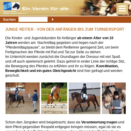
Suchen
JUNGE REITER - VON DEN ANFÄNGEN BIS ZUM TURNIERSPORT
Die Kinder- und Jugendstunden für Anfänger
ab einem Alter von 10
Jahren
werden am Nachmittag gegeben und liegen nach der
"Pferdemittagspause", so bleibt dem Reitlehrer genügend Zeit, um beim
Fertigmachen der Pferde mit Rat und Tat zur Seite zu stehen.
Im Unterricht werden zunächst die Grundlagen der Dressur mit viel Spaß
und oft auch spielerisch gelehrt. Dazu gehört in erster Linie der richtige Sitz,
die Bewegung des Pferdes zu erfühlen und ihr zu folgen.
Koordination,
Beweglichkeit und ein gutes Gleichgewicht
sind hier gefragt und werden
geschult.
Schon den Jüngsten wird beigebracht, dass sie
Verantwortung tragen
und
dem Pferd gegenüber Respekt entgegen bringen müssen, egal ob sie es