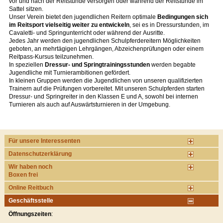
vor und nach der Reitstunde versorgen oder während der Reitstunde im
Sattel sitzen.
Unser Verein bietet den jugendlichen Reitern optimale
Bedingungen sich
im Reitsport vielseitig weiter zu entwickeln
, sei es in Dressurstunden, im
Cavaletti- und Springunterricht oder während der Ausritte.
Jedes Jahr werden den jugendlichen Schulpferdereitern Möglichkeiten
geboten, an mehrtägigen Lehrgängen, Abzeichenprüfungen oder einem
Reitpass-Kursus teilzunehmen.
In speziellen
Dressur- und Springtrainingsstunden
werden begabte
Jugendliche mit Turnierambitionen gefördert.
In kleinen Gruppen werden die Jugendlichen von unseren qualifizierten
Trainern auf die Prüfungen vorbereitet. Mit unseren Schulpferden starten
Dressur- und Springreiter in den Klassen E und A, sowohl bei internen
Turnieren als auch auf Auswärtsturnieren in der Umgebung.
Für unsere Interessenten
Datenschutzerklärung
Wir haben noch
Boxen frei
Online Reitbuch
Geschäftsstelle
Öffnungszeiten
: