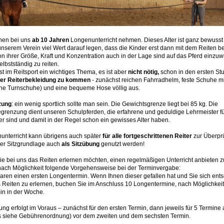
nen bei uns
ab 10 Jahren
Longenunterricht nehmen. Dieses Alter ist ganz bewusst
 unserem Verein viel Wert darauf legen, dass die Kinder erst dann mit dem Reiten b
n ihrer Größe, Kraft und Konzentration auch in der Lage sind auf das Pferd einzu
elbstständig zu reiten.
ist im Reitsport ein wichtiges Thema, es ist aber
nicht nötig,
schon in den ersten S
ger Reiterbekleidung zu kommen
- zunächst reichen Fahrradhelm, feste Schuhe mi
ine Turnschuhe) und eine bequeme Hose völlig aus.
zung
: ein wenig sportlich sollte man sein. Die Gewichtsgrenze liegt bei 85 kg. Die
grenzung dient unseren Schulpferden, die erfahrene und geduldige Lehrmeister f
r sind und damit in der Regel schon ein gewisses Alter haben.
unterricht kann übrigens auch später
für alle fortgeschrittenen Reiter
zur Überpr
er Sitzgrundlage auch
als
Sitzübung
genutzt werden!
ie bei uns das Reiten erlernen möchten, einen regelmäßigen Unterricht anbieten 
nach Möglichkeit folgende Vorgehensweise bei der Terminvergabe:
aren einen ersten Longentermin. Wenn Ihnen dieser gefallen hat und Sie sich ent
s Reiten zu erlernen, buchen Sie im Anschluss 10 Longentermine, nach Möglichkei
in in der Woche.
ng erfolgt im Voraus – zunächst für den ersten Termin, dann jeweils für 5 Termine 
is siehe Gebührenordnung) vor dem zweiten und dem sechsten Termin.