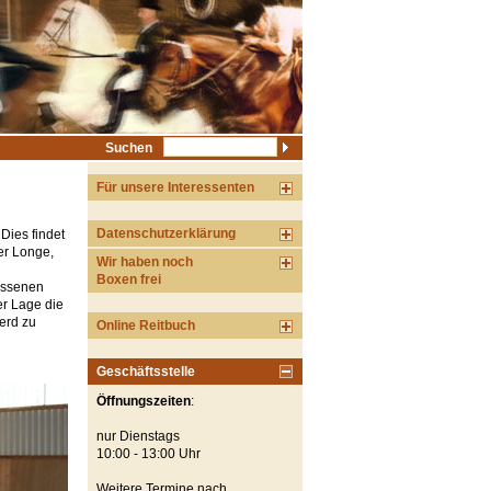
Suchen
Für unsere Interessenten
Datenschutzerklärung
 Dies findet
der Longe,
Wir haben noch
Boxen frei
lassenen
er Lage die
erd zu
Online Reitbuch
Geschäftsstelle
Öffnungszeiten
:
nur Dienstags
10:00 - 13:00 Uhr
Weitere Termine nach