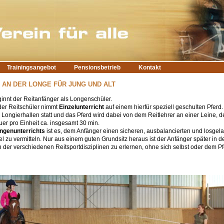
Trainingsangebot
Pensionsbetrieb
Kontakt
 AN DER LONGE FÜR JUNG UND ALT
innt der Reitanfänger als Longenschüler.
der Reitschüler nimmt
Einzelunterricht
auf einem hierfür speziell geschulten Pferd.
r Longierhallen statt und das Pferd wird dabei von dem Reitlehrer an einer Leine, 
uer pro Einheit ca. insgesamt 30 min.
ongenunterrichts
ist es, dem Anfänger einen sicheren, ausbalancierten und losge
tel zu vermitteln. Nur aus einem guten Grundsitz heraus ist der Anfänger später in d
der verschiedenen Reitsportdisziplinen zu erlernen, ohne sich selbst oder dem Pf