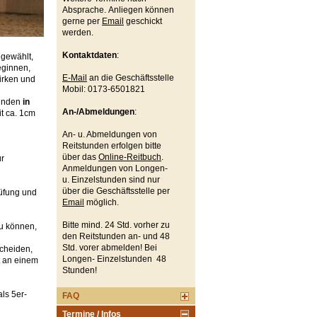
Absprache. Anliegen können
gerne per
Email
geschickt
werden.
Kontaktdaten
:
 gewählt,
eginnen,
E-Mail
an die Geschäftsstelle
wirken und
Mobil: 0173-6501821
tunden
in
An-/Abmeldungen
:
t ca. 1cm
An- u. Abmeldungen von
Reitstunden erfolgen bitte
über das
Online-Reitbuch
.
ür
Anmeldungen von Longen-
u. Einzelstunden sind nur
über die Geschäftsstelle per
üfung und
Email
möglich.
Bitte mind. 24 Std. vorher zu
zu können,
den Reitstunden an- und 48
Std. vorer abmelden! Bei
scheiden,
Longen- Einzelstunden 48
t an einem
Stunden!
als 5er-
FAQ
Termine / Infos