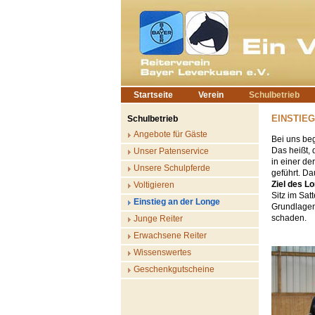
Startseite
Verein
Schulbetrieb
EINSTIEG
Schulbetrieb
Angebote für Gäste
Bei uns beg
Das heißt, 
Unser Patenservice
in einer de
Unsere Schulpferde
geführt. Da
Ziel des L
Voltigieren
Sitz im Sat
Einstieg an der Longe
Grundlagen 
schaden.
Junge Reiter
Erwachsene Reiter
Wissenswertes
Geschenkgutscheine