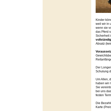
Kinder kön
weil wir in
wenn sie vo
das Pferd s
Sicherheit 
vollständi
Absatz (ke
Vorausset
Gewichtsbe
Reitanfänge
Der Longen
Schulung d
Um Allen, d
haben wir 
Sie vereinb
bei uns da
festen Term
Die Bezahlu
Karte (Pre