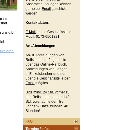
Absprache. Anliegen können
gerne per
Email
geschickt
werden.
rn im
Kontaktdaten
:
 sind.
:
E-Mail
an die Geschäftsstelle
 uns gibt
Mobil: 0173-6501821
iel
An-/Abmeldungen
:
urnieren
An- u. Abmeldungen von
Reitstunden erfolgen bitte
über das
Online-Reitbuch
.
Anmeldungen von Longen-
u. Einzelstunden sind nur
über die Geschäftsstelle per
Email
möglich.
Bitte mind. 24 Std. vorher zu
den Reitstunden an- und 48
Std. vorer abmelden! Bei
Longen- Einzelstunden 48
Stunden!
FAQ
Termine / Infos