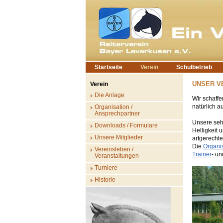
Startseite
Verein
Schulbetrieb
UNSER V
Verein
Die Anlage
Wir schaffe
natürlich a
Organisation /
Ansprechpartner
Unsere seh
Downloads / Formulare
Helligkeit 
Unsere Mitglieder
artgerechte
Die
Organi
Vereinsleben /
Trainer
- u
Veranstaltungen
Turniere
Historie