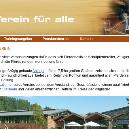
Trainingsangebot
Pensionsbetrieb
Kontakt
EREIN
n viele Voraussetzungen dafür, dass sich Pferdebesitzer, Schulpferdereiter, Voltigie
uch die Pferde rundum wohl bei uns fühlen.
r großzügig gebaute
Anlage
auf dem 7,5 ha großen Gelände zeichnet sich durch i
und Freundlichkeit aus, bietet dem Reiter viel Komfort und garantiert allen Pferden 
 Haltung.
sation
unseres Vereins obliegt dem Vorstand, der Geschäftsstelle, einem qualifizier
nd
Stallteam
und vielen ehrenamtlichen Helfern im Kreise der Mitglieder.