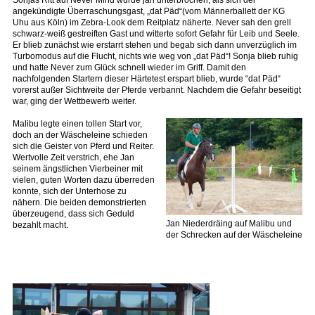
Sonjas Ritt auf Never Mind wurde jäh unterbrochen, als sich der
angekündigte Überraschungsgast, „dat Päd“(vom Männerballett der KG
Uhu aus Köln) im Zebra-Look dem Reitplatz näherte. Never sah den grell
schwarz-weiß gestreiften Gast und witterte sofort Gefahr für Leib und Seele.
Er blieb zunächst wie erstarrt stehen und begab sich dann unverzüglich im
Turbomodus auf die Flucht, nichts wie weg von „dat Päd“! Sonja blieb ruhig
und hatte Never zum Glück schnell wieder im Griff. Damit den
nachfolgenden Startern dieser Härtetest erspart blieb, wurde “dat Päd“
vorerst außer Sichtweite der Pferde verbannt. Nachdem die Gefahr beseitigt
war, ging der Wettbewerb weiter.
Malibu legte einen tollen Start vor,
doch an der Wäscheleine schieden
sich die Geister von Pferd und Reiter.
Wertvolle Zeit verstrich, ehe Jan
seinem ängstlichen Vierbeiner mit
vielen, guten Worten dazu überreden
konnte, sich der Unterhose zu
nähern. Die beiden demonstrierten
überzeugend, dass sich Geduld
Jan Niederdräing auf Malibu und
bezahlt macht.
der Schrecken auf der Wäscheleine