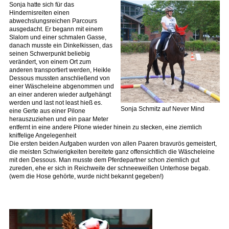
Sonja hatte sich für das
Hindernisreiten einen
abwechslungsreichen Parcours
ausgedacht. Er begann mit einem
Slalom und einer schmalen Gasse,
danach musste ein Dinkelkissen, das
seinen Schwerpunkt beliebig
verändert, von einem Ort zum
anderen transportiert werden, Heikle
Dessous mussten anschließend von
einer Wäscheleine abgenommen und
an einer anderen wieder aufgehängt
werden und last not least hieß es.
Sonja Schmitz auf Never Mind
eine Gerte aus einer Pilone
herauszuziehen und ein paar Meter
entfernt in eine andere Pilone wieder hinein zu stecken, eine ziemlich
kniffelige Angelegenheit
Die ersten beiden Aufgaben wurden von allen Paaren bravurös gemeistert,
die meisten Schwierigkeiten bereitete ganz offensichtlich die Wäscheleine
mit den Dessous. Man musste dem Pferdepartner schon ziemlich gut
zureden, ehe er sich in Reichweite der schneeweißen Unterhose begab.
(wem die Hose gehörte, wurde nicht bekannt gegeben!)