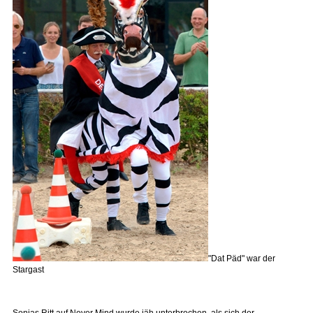
"Dat Päd" war der
Stargast