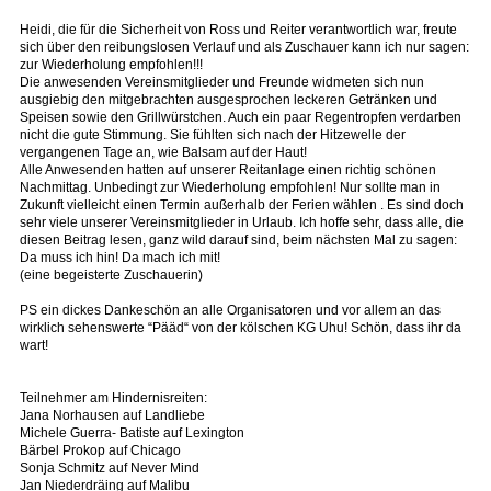
Heidi, die für die Sicherheit von Ross und Reiter verantwortlich war, freute
sich über den reibungslosen Verlauf und als Zuschauer kann ich nur sagen:
zur Wiederholung empfohlen!!!
Die anwesenden Vereinsmitglieder und Freunde widmeten sich nun
ausgiebig den mitgebrachten ausgesprochen leckeren Getränken und
Speisen sowie den Grillwürstchen. Auch ein paar Regentropfen verdarben
nicht die gute Stimmung. Sie fühlten sich nach der Hitzewelle der
vergangenen Tage an, wie Balsam auf der Haut!
Alle Anwesenden hatten auf unserer Reitanlage einen richtig schönen
Nachmittag. Unbedingt zur Wiederholung empfohlen! Nur sollte man in
Zukunft vielleicht einen Termin außerhalb der Ferien wählen . Es sind doch
sehr viele unserer Vereinsmitglieder in Urlaub. Ich hoffe sehr, dass alle, die
diesen Beitrag lesen, ganz wild darauf sind, beim nächsten Mal zu sagen:
Da muss ich hin! Da mach ich mit!
(eine begeisterte Zuschauerin)
PS ein dickes Dankeschön an alle Organisatoren und vor allem an das
wirklich sehenswerte “Pääd“ von der kölschen KG Uhu! Schön, dass ihr da
wart!
Teilnehmer am Hindernisreiten:
Jana Norhausen auf Landliebe
Michele Guerra- Batiste auf Lexington
Bärbel Prokop auf Chicago
Sonja Schmitz auf Never Mind
Jan Niederdräing auf Malibu